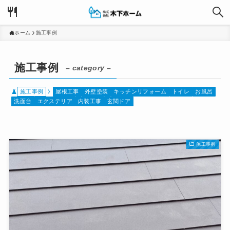
ホーム
施工事例
施工事例
– category –
施工事例
屋根工事
外壁塗装
キッチンリフォーム
トイレ
お風呂
洗面台
エクステリア
内装工事
玄関ドア
施工事例