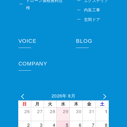
ドローン屋根無料点
エクステリア
検
内装工事
玄関ドア
VOICE
BLOG
COMPANY
2026年 8月
日
月
火
水
木
金
土
26
27
28
29
30
31
1
2
3
4
5
6
7
8