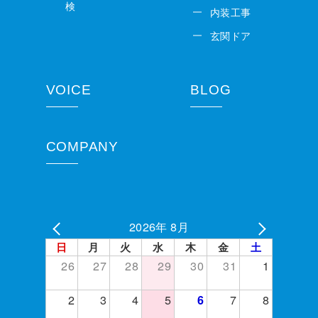
検
内装工事
玄関ドア
VOICE
BLOG
COMPANY
2026年 8月
日
月
火
水
木
金
土
26
27
28
29
30
31
1
2
3
4
5
7
8
6