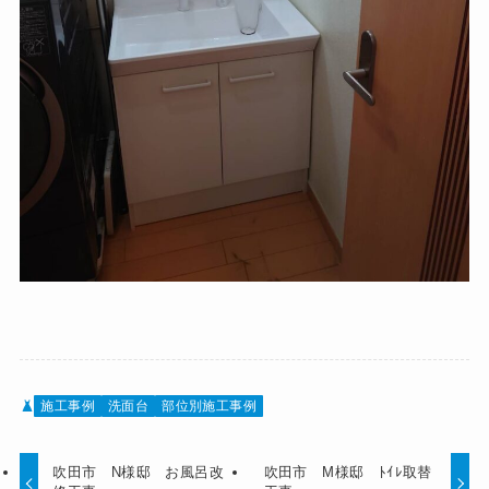
施工事例
洗面台
部位別施工事例
吹田市 N様邸 お風呂改
吹田市 M様邸 ﾄｲﾚ取替