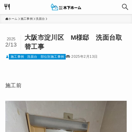
ホーム
施工事例
洗面台
大阪市淀川区 M様邸 洗面台取
2025
2/13
替工事
2025年2月13日
施工事例
洗面台
部位別施工事例
施工前