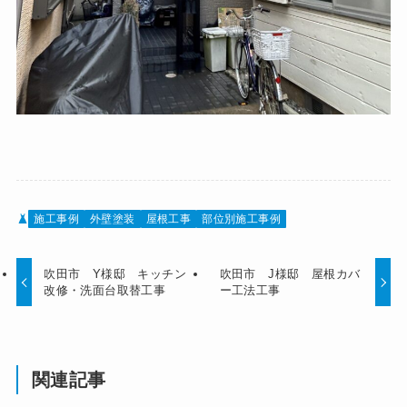
施工事例
外壁塗装
屋根工事
部位別施工事例
吹田市 Y様邸 キッチン
吹田市 J様邸 屋根カバ
改修・洗面台取替工事
ー工法工事
関連記事