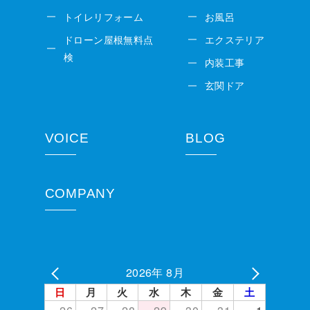
トイレリフォーム
お風呂
ドローン屋根無料点
エクステリア
検
内装工事
玄関ドア
VOICE
BLOG
COMPANY
2026年 8月
日
月
火
水
木
金
土
26
27
28
29
30
31
1