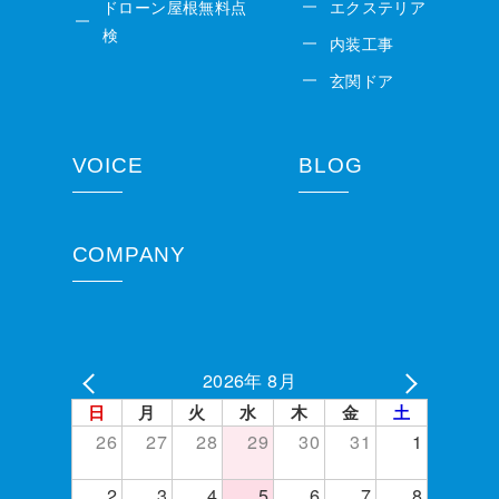
ドローン屋根無料点
エクステリア
検
内装工事
玄関ドア
VOICE
BLOG
COMPANY
2026年 8月
日
月
火
水
木
金
土
26
27
28
29
30
31
1
2
3
4
5
6
7
8